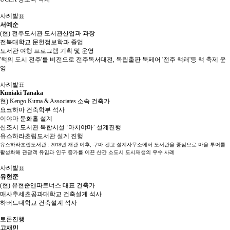
사례발표
서예순
(현) 전주도서관 도서관산업과 과장
전북대학교 문헌정보학과 졸업
도서관 여행 프로그램 기획 및 운영
'책의 도시 전주'를 비전으로 전주독서대전, 독립출판 북페어 '전주 책쾌'등 책 축제 운
영
사례발표
Kuniaki Tanaka
현) Kengo Kuma & Associates 소속 건축가
요코하마 건축학부 석사
이야마 문화홀 설계
산조시 도서관 복합시설 ‘마치야마’ 설계진행
유스하라초립도서관 설계 진행
유스하라초립도서관 : 2018년 개관 이후, 쿠마 켄고 설계사무소에서 도서관을 중심으로 마을 투어를
활성화해 관광객 유입과 인구 증가를 이끈 산간 소도시 도시재생의 우수 사례
사례발표
유현준
(현) 유현준앤파트너스 대표 건축가
매사추세츠공과대학교 건축설계 석사
하버드대학교 건축설계 석사
토론진행
고재민