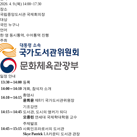
2026. 4. 9.(목) 14:00~17:30
장소
국립중앙도서관 국제회의장
대상
국민 누구나
언어
한·영 동시통역, 수어통역 진행
주최
일정 안내
13:30～14:00
등록
14:00～14:10
개회, 참석자 소개
환영사
14:10～14:15
윤희윤
제8기 국가도서관위원장
기조강연
14:15～14:45
도서관, 도시의 앵커가 되다
모종린
연세대 국제학대학원 교수
주제발표
14:45～15:15
사회인프라로서의 도서관
Skye Patrick
LA카운티 도서관 관장